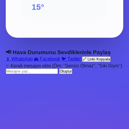
15°
📢 Hava Durumunu Sevdiklerinle Paylaş
📱 WhatsApp
👥 Facebook
🐦 Twitter
🔗 Linki Kopyala
✨ Kendi mesajını ekle (Örn: "Sensiz Olmaz", "Sıkı Giyin")
Oluştur