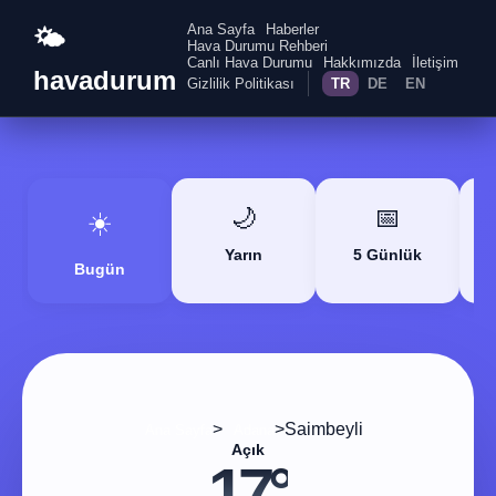
Ana Sayfa
Haberler
🌤️
Hava Durumu Rehberi
Canlı Hava Durumu
Hakkımızda
İletişim
havadurum
Gizlilik Politikası
TR
DE
EN
🌙
📅
☀️
Yarın
5 Günlük
Bugün
>
>
Saimbeyli
Ana Sayfa
Adana
Açık
17°